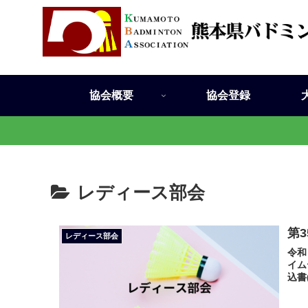
協会概要
協会登録
レディース部会
第
レディース部会
令和
イム
込書(