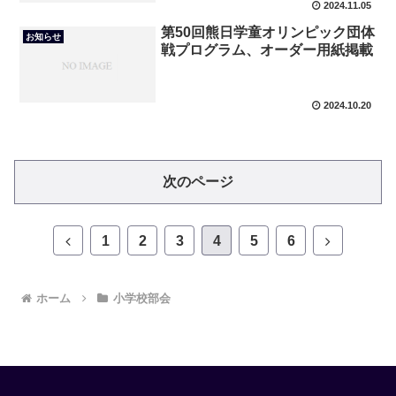
2024.11.05
第50回熊日学童オリンピック団体
お知らせ
戦プログラム、オーダー用紙掲載
2024.10.20
次のページ
前
次
1
2
3
4
5
6
へ
へ
ホーム
小学校部会