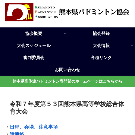
協会概要
協会登録
大会スケジュール
大会情報
審判委員会
各種リンク
お問い合わせ
熊本県高体連バドミントン専門部のホームページはこちらから
令和７年度第５３回熊本県高等学校総合体
育大会
・
日程、会場、注意事項
・
諸連絡