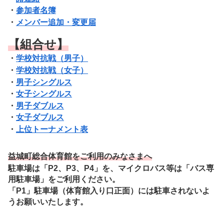
・
参加者名簿
・
メンバー追加・変更届
【組合せ】
・
学校対抗戦（男子）
・
学校対抗戦（女子）
・
男子シングルス
・
女子シングルス
・
男子ダブルス
・
女子ダブルス
・
上位トーナメント表
益城町総合体育館をご利用のみなさまへ
駐車場は「P2、P3、P4」を、マイクロバス等は「バス専
用駐車場」をご利用ください。
「P1」駐車場（体育館入り口正面）には駐車されないよ
うお願いいたします。