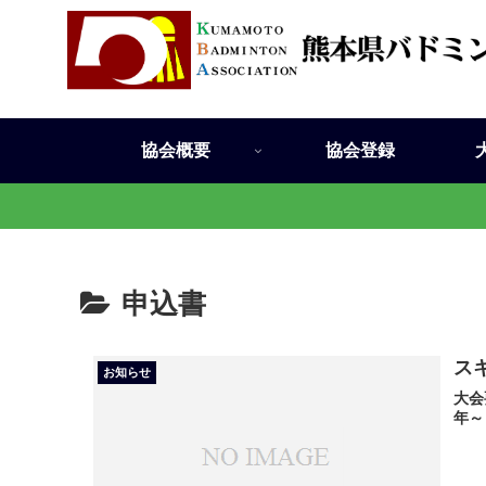
協会概要
協会登録
申込書
ス
お知らせ
大会
年～