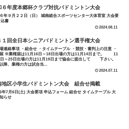
和６年度本郷杯クラブ対抗バドミントン大会
６年９月２２日（日） 城南総合スポーツセンター大体育室 大会要
申込書
2024.08.11
４１回全日本シニアバドミントン選手権大会
場連絡事項 ・組合せ ・タイムテーブル ・競技・審判上の注意 ・
届 ※棄権届は11月16日～18日出場の方は11月14日まで。 11
3日～25日出場の方は11月19日まで協会に提出して 下さい。
以降、棄権の方は試合当...
2024.07.11
南地区小学生バドミントン大会 組合せ掲載
6年7月6日(土) 大会要項 申込フォーム 組合せ タイムテーブル 大
知らせ