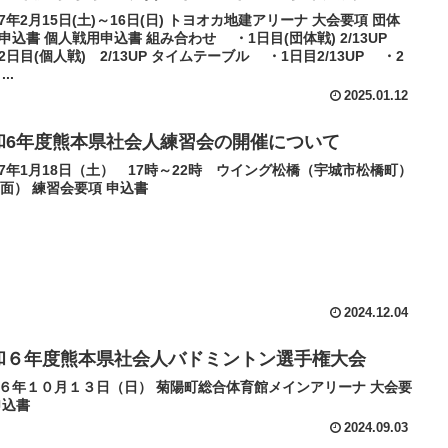
7年2月15日(土)～16日(日) トヨオカ地建アリーナ 大会要項 団体
申込書 個人戦用申込書 組み合わせ ・1日目(団体戦) 2/13UP
日目(個人戦) 2/13UP タイムテーブル ・1日目2/13UP ・2
..
2025.01.12
和6年度熊本県社会人練習会の開催について
7年1月18日（土） 17時～22時 ウイング松橋（宇城市松橋町）
0面） 練習会要項 申込書
2024.12.04
和６年度熊本県社会人バドミントン選手権大会
６年１０月１３日（日） 菊陽町総合体育館メインアリーナ 大会要
申込書
2024.09.03