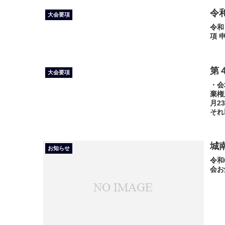
令
大会要項
令和
項 
第
大会要項
・会
棄権
月2
それ
城
お知らせ
令和
会お