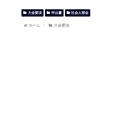
大会要項
申込書
社会人部会
ホーム
大会要項